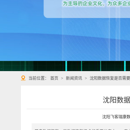
当前位置：
首页
>
新闻资讯
>
沈阳数据恢复是否需
沈阳数
沈阳飞客瑞康