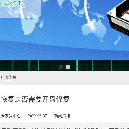
要开盘修复
据恢复是否需要开盘修复
数据恢复中心
2022-06-07
新闻资讯