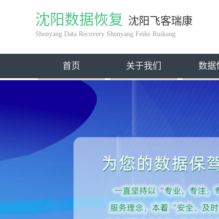
沈阳数据恢复
沈阳飞客瑞康
Shenyang Data Recovery Shenyang Feike Ruikang
首页
关于我们
数据